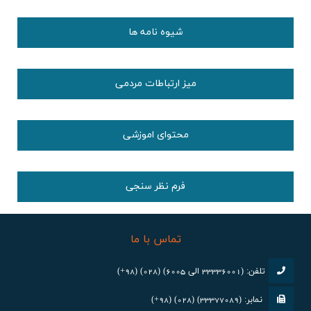
شیوه نامه ها
میز ارتباطات مردمی
محتوای اموزشی
فرم نظر سنجی
تماس با ما
تلفن: (33336001 الی 6005) (028) (98+)
نمابر: (33377089) (028) (98+)