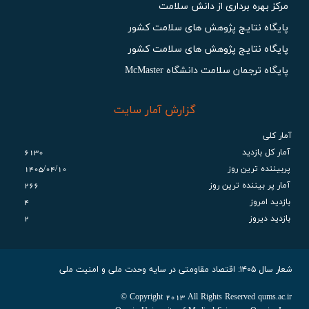
مرکز بهره برداری از دانش سلامت
پايگاه نتايج پژوهش هاي سلامت كشور
پايگاه نتايج پژوهش هاي سلامت كشور
پایگاه ترجمان سلامت دانشگاه McMaster
گزارش آمار سایت
آمار کلی
آمار کل بازدید
6130
پربیننده ترین روز
1405/04/10
آمار پر بيننده ترين روز
266
بازديد امروز
4
بازديد ديروز
2
شعار سال ۱۴۰۵: اقتصاد مقاومتی در سایه وحدت ملی و امنیت ملی
Copyright 2013 All Rights Reserved qums.ac.ir ©