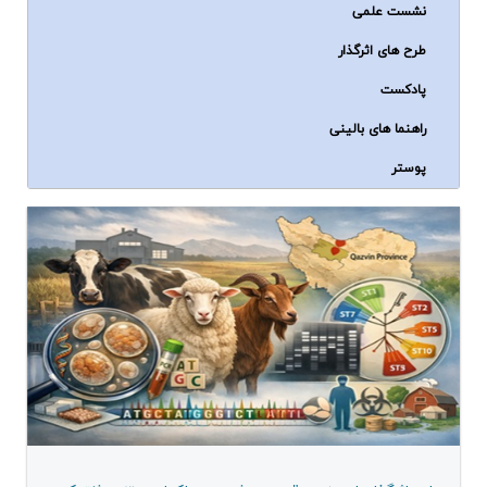
نشست علمی
طرح های اثرگذار
پادکست
راهنما های بالینی
پوستر